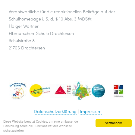
Verantwortliche für die redaktionellen Beiträge auf der
Schulhomepage i. S. d. § 10 Abs. 3 MDStV:
Holger Wartner
Elbmarschen-Schule Drochtersen
Schulstraße 8
21706 Drochtersen
Datenschutzerklärung
|
Impressum
© 2026 Elbmarschen-Schule Drochtersen
Diese Website benutzt Cookies, um eine umfassende
Verstanden!
Darstellung sowie die Funktionalität der Webseite
sicherzustellen