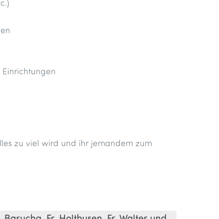
c.)
gen
 Einrichtungen
les zu viel wird und ihr jemandem zum
r. Barucha, Fr. Holthusen, Fr. Walter und