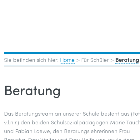
Toggle
Sie befinden sich hier:
Home
>
Für Schüler
>
Beratung
Beratung
Das Beratungsteam an unserer Schule besteht aus (Fo
v.l.n.r.) den beiden Schulsozialpädagogen Marie Tauc
und Fabian Loewe, den Beratungslehrerinnen Frau
Barucha, Frau Walter und Frau Holthusen sowie dem