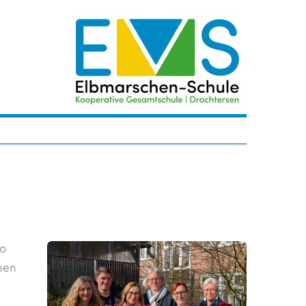
to
hen