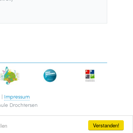
g
|
Impressum
ule Drochtersen
Verstanden!
llen