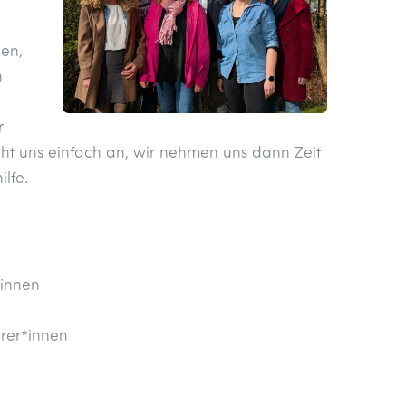
nen,
n
r
t uns einfach an, wir nehmen uns dann Zeit
ilfe.
*innen
hrer*innen